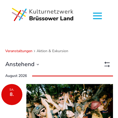
Veranstaltungen
Aktion & Exkursion
Ansi
Ve
Anstehend
An
Navi
Filter
Datum
Na
Anzeig
August 2026
wählen.
SA.
8.