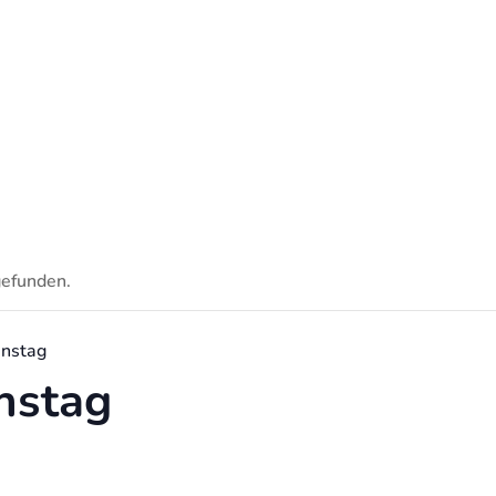
gefunden.
enstag
nstag