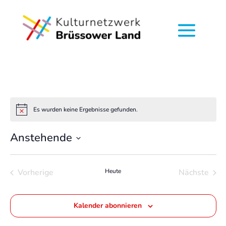
Es wurden keine Ergebnisse gefunden.
Hinweis
Anstehende
Datum
wählen.
Vorherige
Heute
Nächste
Veranstaltungen
Veransta
Kalender abonnieren