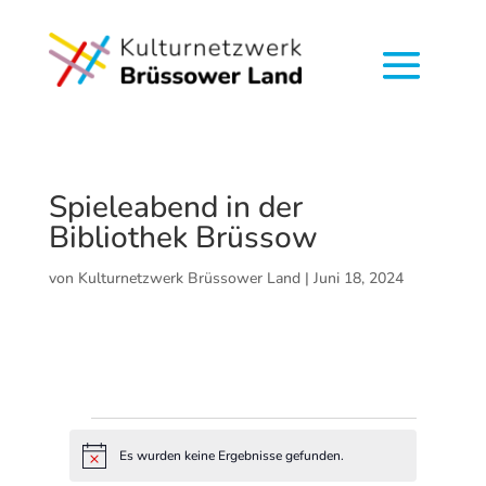
Spieleabend in der
Bibliothek Brüssow
von
Kulturnetzwerk Brüssower Land
|
Juni 18, 2024
Veranstaltungen
Es wurden keine Ergebnisse gefunden.
V
H
A
i
n