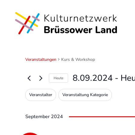
Veranstaltungen
Kurs & Workshop
8.09.2024
 - 
Heu
Heute
Datum
Veranstalter
Veranstaltung Kategorie
wählen.
Filter
Das
Ändern
der
September 2024
Formular-
Eingabefelder