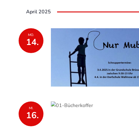
April 2025
MO.
14.
MI.
16.