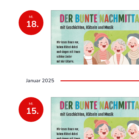
MI.
18.
Januar 2025
MI.
15.